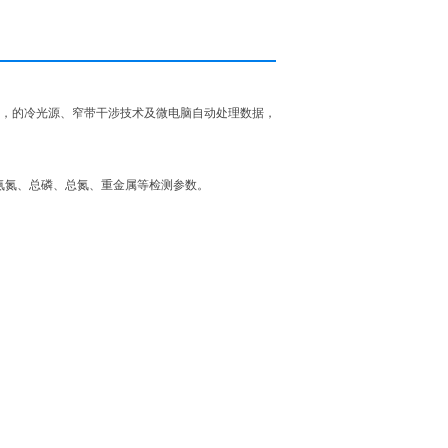
，的冷光源、窄带干涉技术及微电脑自动处理数据，
氨氮、总磷、总氮、重金属等检测参数。