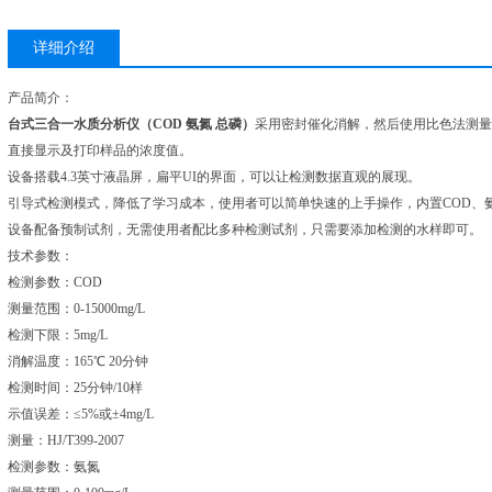
详细介绍
产品简介：
台式三合一水质分析仪（COD 氨氮 总磷）
采用密封催化消解，然后使用比色法测量
直接显示及打印样品的浓度值。
设备搭载4.3英寸液晶屏，扁平UI的界面，可以让检测数据直观的展现。
引导式检测模式，降低了学习成本，使用者可以简单快速的上手操作，内置COD、
设备配备预制试剂，无需使用者配比多种检测试剂，只需要添加检测的水样即可。
技术参数：
检测参数：COD
测量范围：0-15000mg/L
检测下限：5mg/L
消解温度：165℃ 20分钟
检测时间：25分钟/10样
示值误差：≤5%或±4mg/L
测量：HJ/T399-2007
检测参数：氨氮