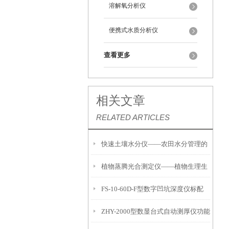
溶解氧分析仪
便携式水质分析仪
查看更多
相关文章
RELATED ARTICLES
快速土壤水分仪——农田水分管理的
植物蒸腾光合测定仪——植物生理生
便携式检测工具
FS-10-60D-F型数字凹坑深度仪标配
态的实时监测设备
ZHY-2000型数显台式自动测厚仪功能
IP54级表头分辨率0.01mm量程