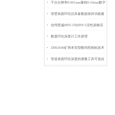
千分分辨率0.001mm量程0-10mm数字
特点
10mm！
管壁表面凹坑仪具备数据保持功能避
埋头度仪技术参数！
信伟慧诚HNY-3与HNY-5活性炭耐压
免测试过程中测针移动导致数据变动
数显凹坑深度计工作原理
强度测定仪技术参数！
ZHS2640矿用本安型数码照相机技术
管道表面凹坑深度的测量工具可选信
参数！
伟慧诚管道凹坑深度仪！