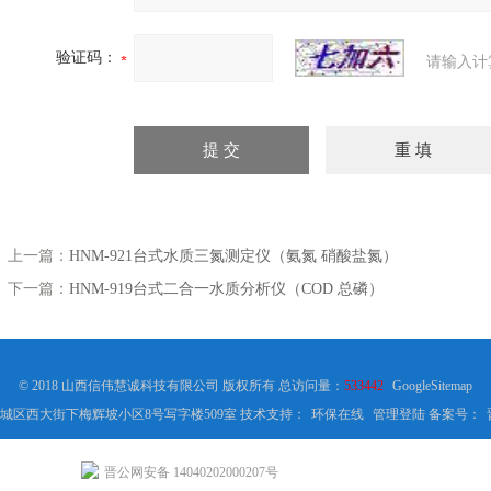
验证码：
请输入计
上一篇：
HNM-921台式水质三氮测定仪（氨氮 硝酸盐氮）
下一篇：
HNM-919台式二合一水质分析仪（COD 总磷）
© 2018 山西信伟慧诚科技有限公司 版权所有 总访问量：
533442
GoogleSitemap
城区西大街下梅辉坡小区8号写字楼509室 技术支持：
环保在线
管理登陆
备案号：
晋公网安备 14040202000207号