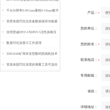
IP54级表头分辨率0.01mm量程
千分分辨率0.001mm量程0-10mm数字
特点
10mm！
产品：
管壁表面凹坑仪具备数据保持功能避
埋头度仪技术参数！
您的单位：
信伟慧诚HNY-3与HNY-5活性炭耐压
免测试过程中测针移动导致数据变动
数显凹坑深度计工作原理
强度测定仪技术参数！
您的姓名：
ZHS2640矿用本安型数码照相机技术
联系电话：
管道表面凹坑深度的测量工具可选信
参数！
常用邮箱：
伟慧诚管道凹坑深度仪！
省份：
详细地址：