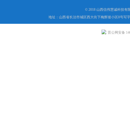
© 2018 山西信伟慧诚科技
地址：山西省长治市城区西大街下梅辉坡小区8号写字楼
晋公网安备 1404