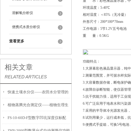
显 示：彩色液晶显示器，中
环境温度：5-40℃
溶解氧分析仪
相对湿度：＜85%（无冷凝）
外形尺寸：200*100*70mm
便携式水质分析仪
工作电源：5节1.2V五号电池
重 量：0.5KG
查看更多
功能特点：
相关文章
1.大屏幕彩色液晶显示器，纯
2.测量范围宽，并可据水样实
RELATED ARTICLES
3.大容量数据存储，断电保护
4.故障自诊断智能，使仪器管
快速土壤水分仪——农田水分管理的
5.抗干扰能力强，适用于工业
6.可广泛应用于地表水和污染
植物蒸腾光合测定仪——植物生理生
便携式检测工具
7.采用的半导体冷光源发光器
FS-10-60D-F型数字凹坑深度仪标配
8.试剂用量少，运行成本低，
态的实时监测设备
9.便携式手提箱，可换5号电
ZHY-2000型数显台式自动测厚仪功能