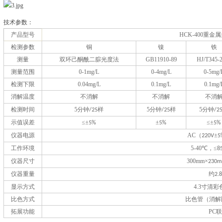
技术参数：
产品型号
HCK-400
重金属
检测参数
铜
镍
铁
测量
双环己酮酰二腙光度法
GB11910-89
HJ/T345-
测量范围
0-1mg/L
0-4mg/L
0-5mg/
检测下限
0.04mg/L
0.1mg/L
0.1mg/
消解温度
不消解
不消解
不消
检测时间
5分钟
样
5分钟
样
5分钟
/25
/25
/2
示值误差
≤±
±
≤±
5%
5%
5%
仪器电源
AC（
±
220V
5
工作环境
5-40℃，≤
8
仪器尺寸
300mm×
230
仪器重量
约
2.
显示方式
4.3寸清
比色方式
比色管（消解
拓展功能
PC