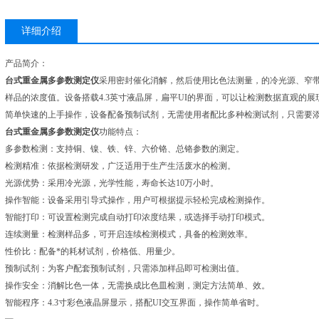
详细介绍
产品简介：
台式重金属多参数测定仪
采用密封催化消解，然后使用比色法测量，的冷光源、窄
样品的浓度值。设备搭载4.3英寸液晶屏，扁平UI的界面，可以让检测数据直观的
简单快速的上手操作，设备配备预制试剂，无需使用者配比多种检测试剂，只需要
台式重金属多参数测定仪
功能特点：
多参数检测：支持铜、镍、铁、锌、六价铬、总铬参数的测定。
检测精准：依据检测研发，广泛适用于生产生活废水的检测。
光源优势：采用冷光源，光学性能，寿命长达10万小时。
操作智能：设备采用引导式操作，用户可根据提示轻松完成检测操作。
智能打印：可设置检测完成自动打印浓度结果，或选择手动打印模式。
连续测量：检测样品多，可开启连续检测模式，具备的检测效率。
性价比：配备*的耗材试剂，价格低、用量少。
预制试剂：为客户配套预制试剂，只需添加样品即可检测出值。
操作安全：消解比色一体，无需换成比色皿检测，测定方法简单、效。
智能程序：4.3寸彩色液晶屏显示，搭配UI交互界面，操作简单省时。