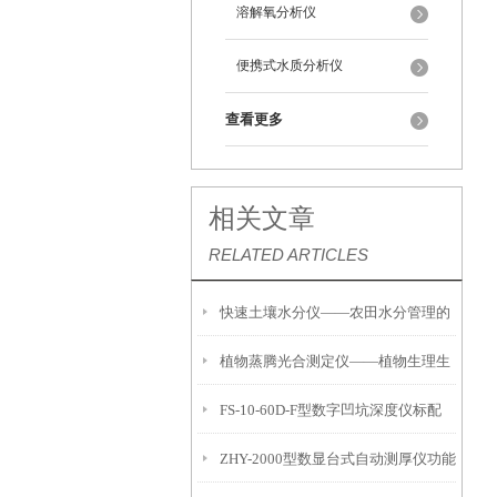
溶解氧分析仪
便携式水质分析仪
查看更多
相关文章
RELATED ARTICLES
快速土壤水分仪——农田水分管理的
植物蒸腾光合测定仪——植物生理生
便携式检测工具
FS-10-60D-F型数字凹坑深度仪标配
态的实时监测设备
ZHY-2000型数显台式自动测厚仪功能
IP54级表头分辨率0.01mm量程