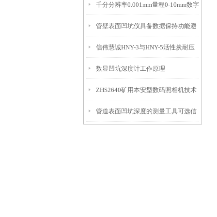
千分分辨率0.001mm量程0-10mm数字
特点
10mm！
管壁表面凹坑仪具备数据保持功能避
埋头度仪技术参数！
信伟慧诚HNY-3与HNY-5活性炭耐压
免测试过程中测针移动导致数据变动
数显凹坑深度计工作原理
强度测定仪技术参数！
ZHS2640矿用本安型数码照相机技术
管道表面凹坑深度的测量工具可选信
参数！
伟慧诚管道凹坑深度仪！