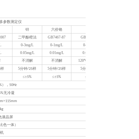
多参数测定仪
锌
六价铬
总铬
2007
二甲酚橙法
GB7467-87
GB7466-87
L
0-3mg/L
0-1mg/L
0-1mg/L
L
0.05mg/L
0.01mg/L
0.01mg/L
解
不消解
不消解
120℃，
30min
样
5分钟
样
5分钟
样
5分钟
样
5
/25
/25
/25
≤±
≤±
≤±
5%
5%
5%
），
%
50Hz
无冷凝
5%
×
mm
115mm
8kg
彩色液晶屏
比色一体）
联机