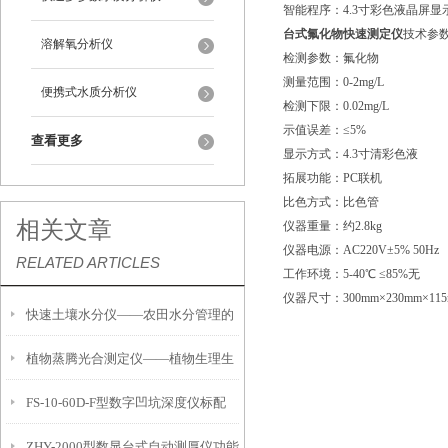
智能程序：4.3寸彩色液晶屏
台式氟化物快速测定仪
技术参
溶解氧分析仪
检测参数：氟化物
测量范围：0-2mg/L
便携式水质分析仪
检测下限：0.02mg/L
示值误差：≤5%
查看更多
显示方式：4.3寸清彩色液
拓展功能：PC联机
比色方式：比色管
相关文章
仪器重量：约2.8kg
仪器电源：AC220V±5% 50Hz
RELATED ARTICLES
工作环境：5-40℃ ≤85%无
仪器尺寸：300mm×230mm×11
快速土壤水分仪——农田水分管理的
植物蒸腾光合测定仪——植物生理生
便携式检测工具
FS-10-60D-F型数字凹坑深度仪标配
态的实时监测设备
ZHY-2000型数显台式自动测厚仪功能