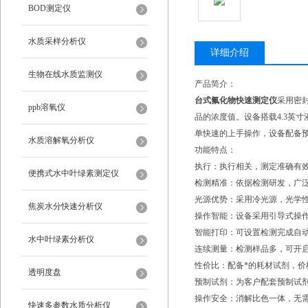
BOD测定仪
水质采样分析仪
详细介绍
生物在线水质监测仪
产品简介：
台式氟化物快速测定仪
采用密
ppb溶氧仪
品的浓度值。设备搭载4.3英
单快速的上手操作，设备配备
水质溶解氧分析仪
功能特点：
执行：执行相关，测定准确有
便携式水中叶绿素测定仪
检测精准：依据检测研发，广
光源优势：采用冷光源，光学性
焦炭水分快速分析仪
操作智能：设备采用引导式操
智能打印：可设置检测完成自
水中叶绿素分析仪
连续测量：检测样品多，可开
性价比：配备*的耗材试剂，价
透明度盘
预制试剂：为客户配套预制试
操作安全：消解比色一体，无
快速多参数水质分析仪