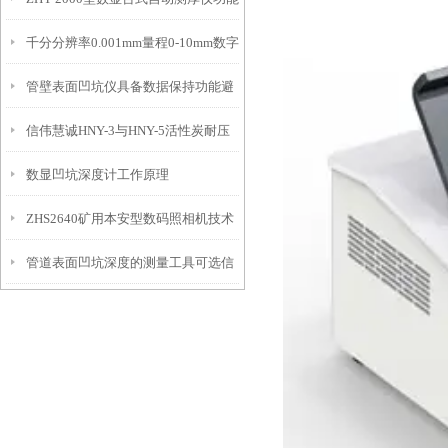
IP54级表头分辨率0.01mm量程
千分分辨率0.001mm量程0-10mm数字
特点
10mm！
管壁表面凹坑仪具备数据保持功能避
埋头度仪技术参数！
信伟慧诚HNY-3与HNY-5活性炭耐压
免测试过程中测针移动导致数据变动
数显凹坑深度计工作原理
强度测定仪技术参数！
ZHS2640矿用本安型数码照相机技术
管道表面凹坑深度的测量工具可选信
参数！
伟慧诚管道凹坑深度仪！