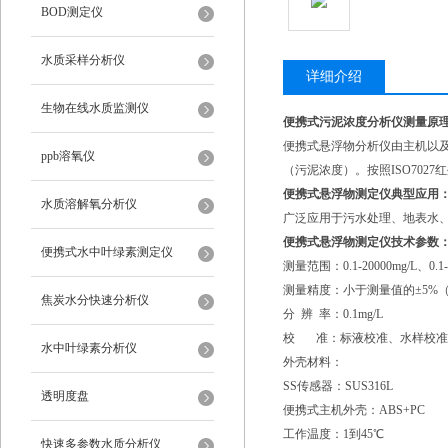
BOD测定仪
水质采样分析仪
详细介绍
生物在线水质监测仪
便携式污泥浓度分析仪测量原
便携式悬浮物分析仪由主机以及
ppb溶氧仪
（污泥浓度）。按照ISO70
便携式悬浮物测定仪
典型应用
水质溶解氧分析仪
广泛应用于污水处理、地表水
便携式悬浮物测定仪
技术参数
便携式水中叶绿素测定仪
测量范围：0.1-20000mg/L、0.1
测量精度：小于测量值的±5%
焦炭水分快速分析仪
分 辨 率：0.1mg/L
校 准：标液校准、水样校准
水中叶绿素分析仪
外壳材料：
SS传感器：SUS316L
透明度盘
便携式主机外壳：ABS+PC
工作温度：1到45℃
快速多参数水质分析仪