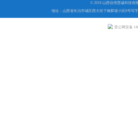
© 2018 山西信伟慧诚科技
地址：山西省长治市城区西大街下梅辉坡小区8号写字楼
晋公网安备 1404