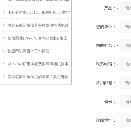
IP54级表头分辨率0.01mm量程
产品：
千分分辨率0.001mm量程0-10mm数字
特点
10mm！
管壁表面凹坑仪具备数据保持功能避
埋头度仪技术参数！
您的单位：
信伟慧诚HNY-3与HNY-5活性炭耐压
免测试过程中测针移动导致数据变动
您的姓名：
数显凹坑深度计工作原理
强度测定仪技术参数！
ZHS2640矿用本安型数码照相机技术
联系电话：
管道表面凹坑深度的测量工具可选信
参数！
常用邮箱：
伟慧诚管道凹坑深度仪！
省份：
详细地址：