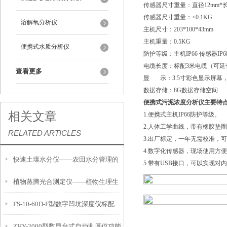
传感器尺寸重量：直径12mm*长
传感器尺寸重量：<0.1KG
溶解氧分析仪
主机尺寸：203*100*43mm
主机重量：0.5KG
便携式水质分析仪
防护等级：主机IP66 传感器IP6
电缆长度：标配3米电缆（可延
查看更多
显 示：3.5寸彩色显示屏幕
数据存储：8G数据存储空间
便携式污泥浓度分析仪主要特
相关文章
1.便携式主机IP66防护等级。
2.人体工学曲线，带有橡胶垫
RELATED ARTICLES
3.出厂标定，一年无需校准，
4.数字化传感器，现场使用方
快速土壤水分仪——农田水分管理的
5.带有USB接口，可以实现对
植物蒸腾光合测定仪——植物生理生
便携式检测工具
FS-10-60D-F型数字凹坑深度仪标配
态的实时监测设备
ZHY-2000型数显台式自动测厚仪功能