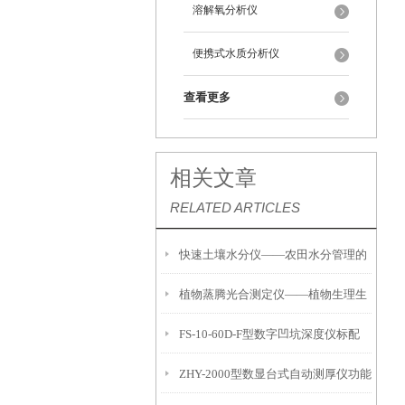
溶解氧分析仪
便携式水质分析仪
查看更多
相关文章
RELATED ARTICLES
快速土壤水分仪——农田水分管理的
植物蒸腾光合测定仪——植物生理生
便携式检测工具
FS-10-60D-F型数字凹坑深度仪标配
态的实时监测设备
ZHY-2000型数显台式自动测厚仪功能
IP54级表头分辨率0.01mm量程