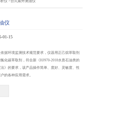
分析仪
>台式紫外测油仪
油仪
01-15
是依据环境监测技术规范要求，仪器用正己烷萃取剂
化碳萃取剂，符合新《HJ970-2018水质石油类的
度法》的要求，该产品操作简单、度好、灵敏度、性
用户的各种应用需求。