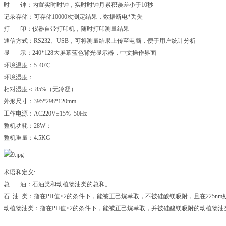
时 钟：内置实时时钟，实时时钟月累积误差小于10秒
记录存储：可存储10000次测定结果，数据断电*丢失
打 印：仪器自带打印机，随时打印测量结果
通信方式：RS232、USB，可将测量结果上传至电脑，便于用户统计分析
显 示：240*128大屏幕蓝色背光显示器，中文操作界面
环境温度：5-40℃
环境湿度：
相对湿度＜ 85%（无冷凝）
外形尺寸：395*298*120mm
工作电源：AC220V±15% 50Hz
整机功耗：28W；
整机重量：4.5KG
术语和定义:
总 油：石油类和动植物油类的总和。
石 油 类：指在PH值≤2的条件下，能被正己烷萃取，不被硅酸镁吸附，且在225n
动植物油类：指在PH值≤2的条件下，能被正己烷萃取，并被硅酸镁吸附的动植物油