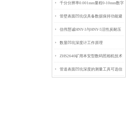
千分分辨率0.001mm量程0-10mm数字
特点
10mm！
管壁表面凹坑仪具备数据保持功能避
埋头度仪技术参数！
信伟慧诚HNY-3与HNY-5活性炭耐压
免测试过程中测针移动导致数据变动
数显凹坑深度计工作原理
强度测定仪技术参数！
ZHS2640矿用本安型数码照相机技术
管道表面凹坑深度的测量工具可选信
参数！
伟慧诚管道凹坑深度仪！