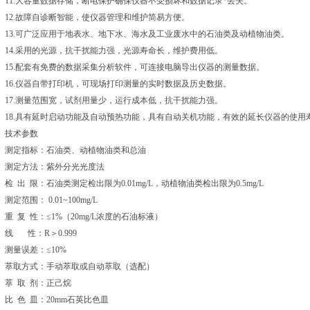
11.大容量数据存储，断电保护确保仪器不受损坏和数据记录*丢失。
12.故障自诊断智能，使仪器管理和维护简易方便。
13.可广泛应用于地表水、地下水、海水及工业废水中的石油类及动植物油类。
14.采用的光源，抗干扰能力强，光源寿命长，维护费用低。
15.配套有免费的数据采集分析软件，可连接电脑导出仪器的测量数据。
16.仪器自带打印机，可现场打印测量的实时数据及历史数据。
17.测量范围宽，试剂用量少，运行成本低，抗干扰能力强。
18.具有延时启动功能及自动预热功能，具有自动关机功能，有效的延长仪器的使用
技术参数
测定指标：石油类、动植物油类和总油
测定方法：紫外分光光度法
检 出 限：石油类测定检出限为0.01mg/L，动植物油类检出限为0.5mg/L
测定范围： 0.01~100mg/L
重 复 性：≤1%（20mg/L浓度的石油标液）
线 性：R＞0.999
测量误差：≤10%
萃取方式：手动萃取或自动萃取（选配）
萃 取 剂：正己烷
比 色 皿：20mm石英比色皿