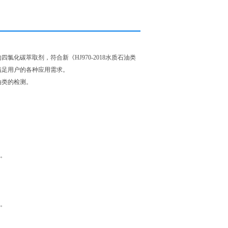
化碳萃取剂，符合新《HJ970-2018水质石油类
满足用户的各种应用需求。
油类的检测。
全。
识。