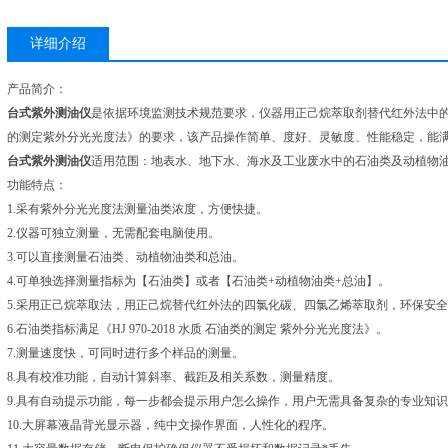
详细介绍
产品简介：
台式紫外测油仪
是依据环境监测技术规范要求，仪器用正己烷萃取剂替代红外法中的四氯
的测定紫外分光光度法》的要求，该产品操作简单、度好、灵敏度、性能稳定，能
台式紫外测油仪
适用范围：地表水、地下水、海水及工业废水中的石油类及动植物
功能特点：
1.采有紫外分光光度法测量油类浓度，方便快捷。
2.仪器可独立测量，无需配套电脑使用。
3.可以直接测量石油类、动植物油类和总油。
4.可单独选择测量指标为【石油类】或者【石油类+动植物油类+总油】。
5.采用正己烷萃取法，用正己烷替代红外法的四氯化碳、四氯乙烯萃取剂，环保安
6.石油类指标满足《HJ 970-2018 水质 石油类的测定 紫外分光光度法》。
7.测量速度快，可同时进行多个样品的测量。
8.具有校准功能，自动计算斜率、截距及相关系数，测量精度。
9.具有自动提示功能，每一步都会提示用户怎么操作，用户无需具备复杂的专业知
10.大屏幕液晶背光显示器，纯中文操作界面，人性化的程序。