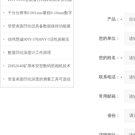
IP54级表头分辨率0.01mm量程
千分分辨率0.001mm量程0-10mm数字
特点
10mm！
产品：
管壁表面凹坑仪具备数据保持功能避
埋头度仪技术参数！
您的单位：
信伟慧诚HNY-3与HNY-5活性炭耐压
免测试过程中测针移动导致数据变动
数显凹坑深度计工作原理
强度测定仪技术参数！
您的姓名：
ZHS2640矿用本安型数码照相机技术
联系电话：
管道表面凹坑深度的测量工具可选信
参数！
伟慧诚管道凹坑深度仪！
常用邮箱：
省份：
详细地址：