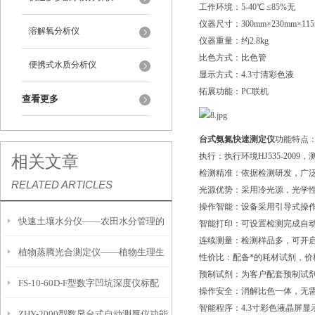
工作环境：5-40℃ ≤85%无
仪器尺寸：300mm×230mm×11
溶解氧分析仪
仪器重量：约2.8kg
比色方式：比色管
便携式水质分析仪
显示方式：4.3寸清彩色液
拓展功能：PC联机
查看更多
台式氨氮快速测定仪
功能特点
执行：执行环境HJ535-2009
相关文章
检测精准：依据检测研发，广
RELATED ARTICLES
光源优势：采用冷光源，光学性
操作智能：设备采用引导式操
快速土壤水分仪——农田水分管理的
智能打印：可设置检测完成自
连续测量：检测样品多，可开
植物蒸腾光合测定仪——植物生理生
便携式检测工具
性价比：配备*的耗材试剂，价
预制试剂：为客户配套预制试
FS-10-60D-F型数字凹坑深度仪标配
态的实时监测设备
操作安全：消解比色一体，无
智能程序：4.3寸彩色液晶屏
ZHY-2000型数显台式自动测厚仪功能