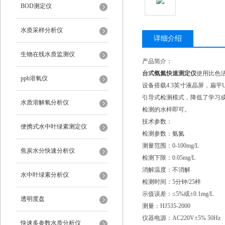
BOD测定仪
水质采样分析仪
详细介绍
生物在线水质监测仪
产品简介：
台式氨氮快速测定仪
使用比色
ppb溶氧仪
设备搭载4.3英寸液晶屏，扁
引导式检测模式，降低了学习
水质溶解氧分析仪
检测的水样即可。
技术参数：
便携式水中叶绿素测定仪
检测参数：氨氮
测量范围：0-100mg/L
焦炭水分快速分析仪
检测下限：0.05mg/L
消解温度：不消解
水中叶绿素分析仪
检测时间：5分钟/25样
示值误差：≤5%或±0.1mg/L
透明度盘
测量：HJ535-2000
仪器电源：AC220V±5% 50Hz
快速多参数水质分析仪