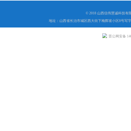
© 2018 山西信伟慧诚科技
地址：山西省长治市城区西大街下梅辉坡小区8号写字楼
晋公网安备 1404