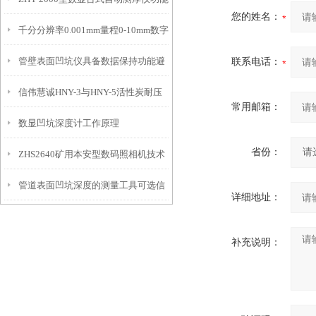
IP54级表头分辨率0.01mm量程
您的姓名：
千分分辨率0.001mm量程0-10mm数字
特点
10mm！
管壁表面凹坑仪具备数据保持功能避
联系电话：
埋头度仪技术参数！
信伟慧诚HNY-3与HNY-5活性炭耐压
免测试过程中测针移动导致数据变动
常用邮箱：
数显凹坑深度计工作原理
强度测定仪技术参数！
省份：
ZHS2640矿用本安型数码照相机技术
管道表面凹坑深度的测量工具可选信
参数！
详细地址：
伟慧诚管道凹坑深度仪！
补充说明：