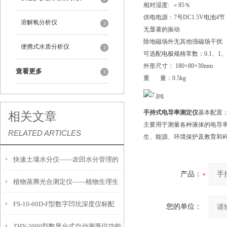
相对湿度: ＜85％
供电电源：7号DC1.5V电池4节
溶解氧分析仪
无显著的振动
除地磁场外无其他强磁场干扰
便携式水质分析仪
可选配电极规格常数：0.1、1、
外形尺寸： 180×80×30mm
查看更多
重 量：0.5kg
手持式电导率测定仪
基本配置：电
相关文章
主要用于测量各种液体的电导率
RELATED ARTICLES
生、能源、环境保护及教育和
快速土壤水分仪——农田水分管理的
产品：
植物蒸腾光合测定仪——植物生理生
便携式检测工具
FS-10-60D-F型数字凹坑深度仪标配
态的实时监测设备
您的单位：
ZHY-2000型数显台式自动测厚仪功能