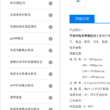
BOD测定仪
水质采样分析仪
详细介绍
生物在线水质监测仪
产品简介：
手持式电导率测定仪
主要用于
ppb溶氧仪
工、食品、医药、卫生、能源
技术参数：
水质溶解氧分析仪
测量范围：
电 导 率：0～199.9μs/cm
便携式水中叶绿素测定仪
200～1999μs/cm
2.00～19.99ms/cm
焦炭水分快速分析仪
20.0～199.9ms/cm
分 辨 率：0.1/1μs/cm 0.01/0.1m
水中叶绿素分析仪
准 确 度：电计:±1.0%FS 配套:±
温度补偿：10－50℃手动补偿
透明度盘
工作条件：
环境温度: 0～40℃
快速多参数水质分析仪