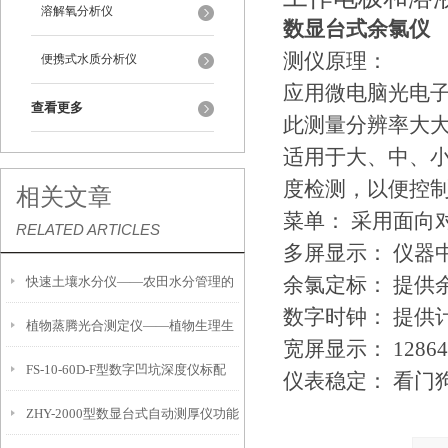
溶解氧分析仪
数显台式余氯仪
测仪原理：
便携式水质分析仪
应用微电脑光电
查看更多
此测量分辨率大
适用于大、中、
度检测，以便控
相关文章
菜单： 采用面向
RELATED ARTICLES
多屏显示： 仪器
余氯定标： 提供
快速土壤水分仪——农田水分管理的
数字时钟： 提供
植物蒸腾光合测定仪——植物生理生
便携式检测工具
宽屏显示： 128
FS-10-60D-F型数字凹坑深度仪标配
态的实时监测设备
仪表稳定： 看门
ZHY-2000型数显台式自动测厚仪功能
IP54级表头分辨率0.01mm量程