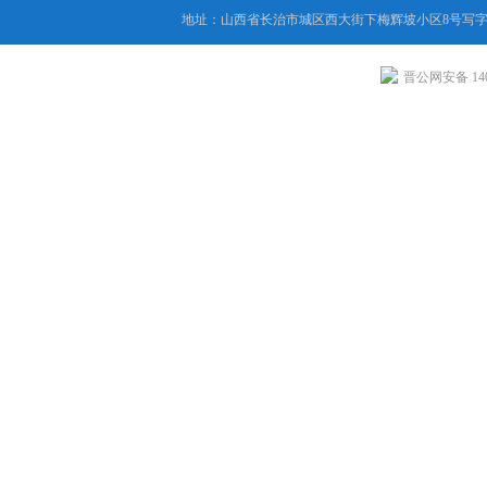
地址：山西省长治市城区西大街下梅辉坡小区8号写字楼
晋公网安备 1404