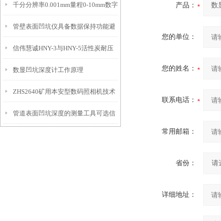
千分分辨率0.001mm量程0-10mm数字
产品：
特点
10mm！
管壁表面凹坑仪具备数据保持功能避
埋头度仪技术参数！
您的单位：
信伟慧诚HNY-3与HNY-5活性炭耐压
免测试过程中测针移动导致数据变动
您的姓名：
数显凹坑深度计工作原理
强度测定仪技术参数！
ZHS2640矿用本安型数码照相机技术
联系电话：
管道表面凹坑深度的测量工具可选信
参数！
常用邮箱：
伟慧诚管道凹坑深度仪！
省份：
详细地址：