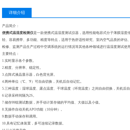
详细介绍
产品简介：
便携式温湿度检测仪
是一款便携式温湿度测试仪器，选用性能电容式分子薄膜湿度
轻、容易携带、多功能、精度等特点，适用于热舒适性研究、室内空气品质的评估、
检修、监测产品生产过程中空调系统的运行情况等其他各种领域进行温湿度测试使
主要特点：
1.实时显示各个参数。
2.精度、分辨率、稳定性。
3.点阵式液晶显示器，白色背光屏。
4.两种单位（℃、℉）可自由切换，关机后自动记忆。
5.三种温度：湿球温度、露点温度、干球温度（环境温度）之间自由切换，关机后
6.记录采样间隔为2S。
7.储存99组测试数据，并手动计算存储的平均值、大值以及小值。
8.无操作自动关机APO功能（10分钟）。
9.数据手动保存和调用。
10.具有记忆体装置，多可连续记录数据。