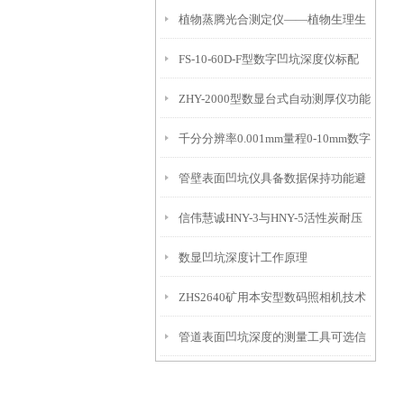
植物蒸腾光合测定仪——植物生理生
便携式检测工具
FS-10-60D-F型数字凹坑深度仪标配
态的实时监测设备
ZHY-2000型数显台式自动测厚仪功能
IP54级表头分辨率0.01mm量程
千分分辨率0.001mm量程0-10mm数字
特点
10mm！
管壁表面凹坑仪具备数据保持功能避
埋头度仪技术参数！
信伟慧诚HNY-3与HNY-5活性炭耐压
免测试过程中测针移动导致数据变动
数显凹坑深度计工作原理
强度测定仪技术参数！
ZHS2640矿用本安型数码照相机技术
管道表面凹坑深度的测量工具可选信
参数！
伟慧诚管道凹坑深度仪！