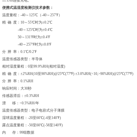
11.Usb连接充电。
便携式温湿度检测仪
技术参数：
温度量程：-40～125℃（-40～257℉）
精 确 度：10～55℃时为±0.2℃
-40～125℃时为±0.4℃
50～131℉时为±0.4℉
-40～257℉时为±0.8℉
分 辨 率：0.1℃/0.2℉
温度传感器类型：半导体
相对湿度量程：0至99.9%RH(相对湿度)
精 确 度：±2%RH(10至90%RH)@25℃(77℉) ±3.0%RH(<10,>90%RH)@25℃(77℉)
分 辨 率：0.1%RH
响应时间：大30秒
传感器滞后：±0.3%RH
漂 移：<0.5%RH/年
温度传感器类型：电子电容式分子薄膜
湿球温度量程：-20至60℃(-4至140℉)
露点温度量程：-50至60℃(-58至140℉)
内 存：99组数据