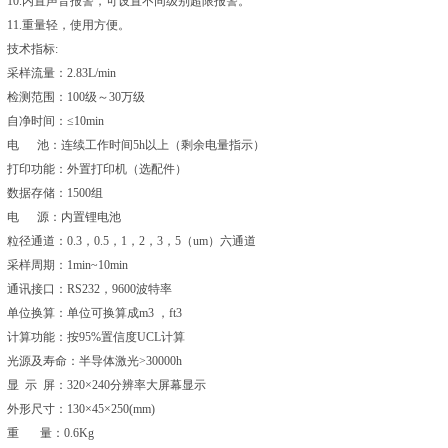
10.内置声音报警，可设置不同级别超限报警。
11.重量轻，使用方便。
技术指标:
采样流量：2.83L/min
检测范围：100级～30万级
自净时间：≤10min
电 池：连续工作时间5h以上（剩余电量指示）
打印功能：外置打印机（选配件）
数据存储：1500组
电 源：内置锂电池
粒径通道：0.3，0.5，1，2，3，5（um）六通道
采样周期：1min~10min
通讯接口：RS232，9600波特率
单位换算：单位可换算成m3 ，ft3
计算功能：按95%置信度UCL计算
光源及寿命：半导体激光>30000h
显 示 屏：320×240分辨率大屏幕显示
外形尺寸：130×45×250(mm)
重 量：0.6Kg