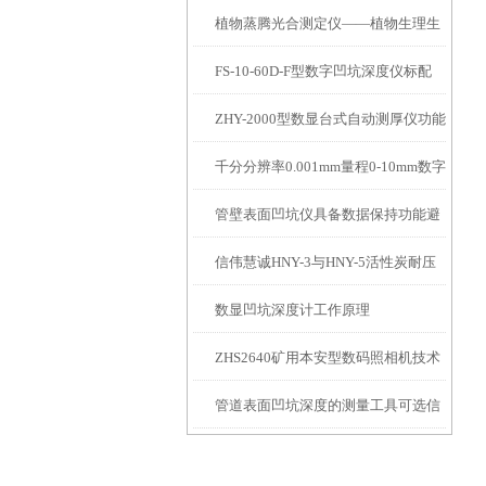
植物蒸腾光合测定仪——植物生理生
便携式检测工具
FS-10-60D-F型数字凹坑深度仪标配
态的实时监测设备
ZHY-2000型数显台式自动测厚仪功能
IP54级表头分辨率0.01mm量程
千分分辨率0.001mm量程0-10mm数字
特点
10mm！
管壁表面凹坑仪具备数据保持功能避
埋头度仪技术参数！
信伟慧诚HNY-3与HNY-5活性炭耐压
免测试过程中测针移动导致数据变动
数显凹坑深度计工作原理
强度测定仪技术参数！
ZHS2640矿用本安型数码照相机技术
管道表面凹坑深度的测量工具可选信
参数！
伟慧诚管道凹坑深度仪！