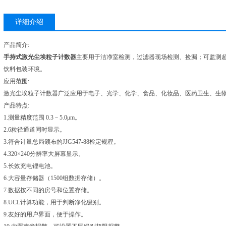
详细介绍
产品简介:
手持式激光尘埃粒子计数器
主要用于洁净室检测，过滤器现场检测、捡漏；可监测超
饮料包装环境。
应用范围:
激光尘埃粒子计数器广泛应用于电子、光学、化学、食品、化妆品、医药卫生、生
产品特点:
1.测量精度范围 0.3－5.0μm。
2.6粒径通道同时显示。
3.符合计量总局颁布的JJG547-88检定规程。
4.320×240分辨率大屏幕显示。
5.长效充电锂电池。
6.大容量存储器（1500组数据存储）。
7.数据按不同的房号和位置存储。
8.UCL计算功能，用于判断净化级别。
9.友好的用户界面，便于操作。