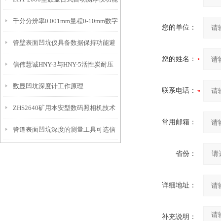
IP54级表头分辨率0.01mm量程
千分分辨率0.001mm量程0-10mm数字
特点
10mm！
您的单位：
管壁表面凹坑仪具备数据保持功能避
埋头度仪技术参数！
您的姓名：
信伟慧诚HNY-3与HNY-5活性炭耐压
免测试过程中测针移动导致数据变动
数显凹坑深度计工作原理
强度测定仪技术参数！
联系电话：
ZHS2640矿用本安型数码照相机技术
常用邮箱：
管道表面凹坑深度的测量工具可选信
参数！
伟慧诚管道凹坑深度仪！
省份：
详细地址：
补充说明：