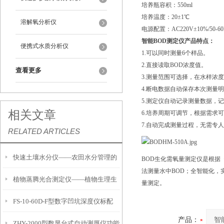
培养瓶容积：550ml
培养温度：20±1℃
溶解氧分析仪
电源配置：AC220V±10%/50-60
智能BOD测定仪
产品特点：
便携式水质分析仪
1.可以同时测量6个样品。
2.直接读取BOD浓度值。
查看更多
3.测量范围可选择，在水样浓度低
4.断电数据自动保存本次测量
5.测定仪自动记录测量数据，记
相关文章
6.培养周期可调节，根据需求可
7.自动完成测量过程，无需专
RELATED ARTICLES
快速土壤水分仪——农田水分管理的
BOD生化需氧量测定仪是根据《
法测量水中BOD；全智能化
植物蒸腾光合测定仪——植物生理生
便携式检测工具
量测定。
FS-10-60D-F型数字凹坑深度仪标配
态的实时监测设备
产品：
ZHY-2000型数显台式自动测厚仪功能