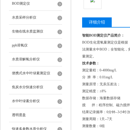
BOD测定仪
水质采样分析仪
详细介绍
生物在线水质监测仪
智能BOD测定仪
产品简介：
BOD生化需氧量测定仪是根据《
ppb溶氧仪
法测量水中BOD；全智能化
量测定。
水质溶解氧分析仪
技术参数：
测定量程：0-4000mg/L
便携式水中叶绿素测定仪
分 辨 率：0.01mg/L
测量原理：无汞压差法；
焦炭水分快速分析仪
测定精度：±8%
数据存储：海量数据存储
水中叶绿素分析仪
搅 拌：程序控制、磁力搅拌
结果记录频率：6分钟--3小时/
透明度盘
测量周期：1天--7天
测量数量：6组
快速多参数水质分析仪