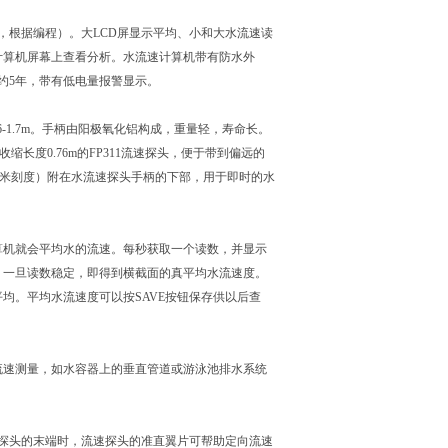
，根据编程）。大LCD屏显示平均、小和大水流速读
计算机屏幕上查看分析。水流速计算机带有防水外
约5年，带有低电量报警显示。
1：0.76-1.7m。手柄由阳极氧化铝构成，重量轻，寿命长。
缩长度0.76m的FP311流速探头，便于带到偏远的
英尺和厘米刻度）附在水流速探头手柄的下部，用于即时的水
算机就会平均水的流速。每秒获取一个读数，并显示
。一旦读数稳定，即得到横截面的真平均水流速度。
均。平均水流速度可以按SAVE按钮保存供以后查
行流速测量，如水容器上的垂直管道或游泳池排水系统
到探头的末端时，流速探头的准直翼片可帮助定向流速