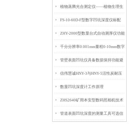
植物蒸腾光合测定仪——植物生理生
便携式检测工具
FS-10-60D-F型数字凹坑深度仪标配
态的实时监测设备
ZHY-2000型数显台式自动测厚仪功能
IP54级表头分辨率0.01mm量程
千分分辨率0.001mm量程0-10mm数字
特点
10mm！
管壁表面凹坑仪具备数据保持功能避
埋头度仪技术参数！
信伟慧诚HNY-3与HNY-5活性炭耐压
免测试过程中测针移动导致数据变动
数显凹坑深度计工作原理
强度测定仪技术参数！
ZHS2640矿用本安型数码照相机技术
管道表面凹坑深度的测量工具可选信
参数！
伟慧诚管道凹坑深度仪！