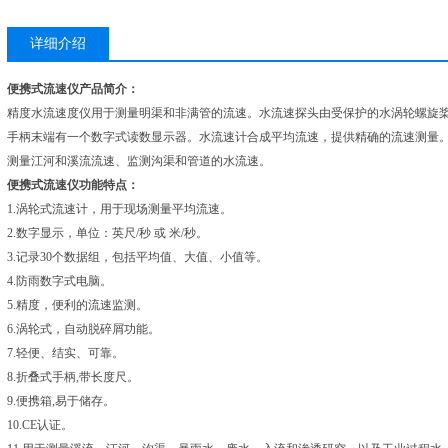
详细介绍
便携式流速仪
产品简介：
精度水流速度仪用于测量明渠和非满管的流速。水流速探头由受保护的水涡轮螺旋
手柄末端有一个数字式读数显示器。水流速计合成平均流速，提供精确的流速测量
测量江河和溪流流速、监测沟渠和管道的水流速。
便携式流速仪
功能特点：
1.涡轮式流速计，用于现场测量平均流速。
2.数字显示，单位：英尺/秒 或 米/秒。
3.记录30个数据组，包括平均值、大值、小值等。
4.防雨数字式电脑。
5.精度，便利的流速监测。
6.涡轮式，自动脱碎屑功能。
7.轻便、结实、可靠。
8.折叠式手柄,带长度尺。
9.便携箱,易于储存。
10.CE认证。