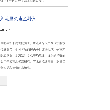
量仪
>便携式流速仪 流量流速监测仪
仪 流量流速监测仪
01-14
测量明渠和非满管的流速。水流速探头由受保护的水
移传感器与一个可伸缩的探头手柄连接组成，手柄末
读数显示器。水流速计合成平均流速，提供较精确的
探头用于暴雨水径流研究、下水道流速测量、测量江
监测沟渠和管道的水流速。