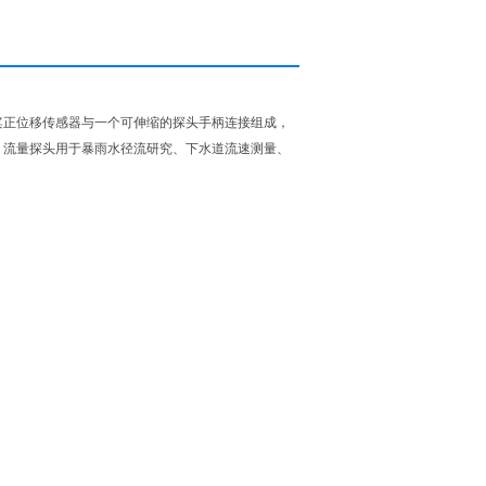
桨正位移传感器与一个可伸缩的探头手柄连接组成，
。流量探头用于暴雨水径流研究、下水道流速测量、