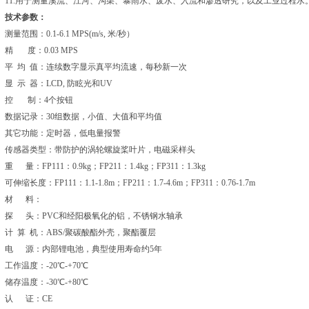
11.用于测量溪流、江河、沟渠、暴雨水、废水、入流和渗透研究，以及工业过程水
技术参数：
测量范围：0.1-6.1 MPS(m/s, 米/秒）
精 度：0.03 MPS
平 均 值：连续数字显示真平均流速，每秒新一次
显 示 器：LCD, 防眩光和UV
控 制：4个按钮
数据记录：30组数据，小值、大值和平均值
其它功能：定时器，低电量报警
传感器类型：带防护的涡轮螺旋桨叶片，电磁采样头
重 量：FP111：0.9kg；FP211：1.4kg；FP311：1.3kg
可伸缩长度：FP111：1.1-1.8m；FP211：1.7-4.6m；FP311：0.76-1.7m
材 料：
探 头：PVC和经阳极氧化的铝，不锈钢水轴承
计 算 机：ABS/聚碳酸酯外壳，聚酯覆层
电 源：内部锂电池，典型使用寿命约5年
工作温度：-20℃-+70℃
储存温度：-30℃-+80℃
认 证：CE