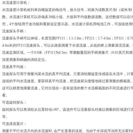
水流速度计算机：
水流速度计算机收到来自螺旋桨的电信号，放大信号，转换为读数英尺/秒（或米/秒
数。水流速计算机可以存储多30组小值、大值和平均值数据读数。这些数据可以在
壳，4个按钮用于改功能和重新设定显示器。水流速计算机用电池工作，可连续使用
流速探头手柄：
流量探头手柄可以伸缩，长度范围FP111：1.1-1.8m；FP211：1.7-4.6m；FP31
4.6m长的FP211流速探头，可以从路面测量下水道流速，从低的桥上测量溪流流速。收
流速监测区域。一个0.9米（FP311为0.5m）带聚酯覆层的手柄测量尺（0.01
深度测量和精确的涡轮定位。
流速真平均值：
流速探头可用于测量沟渠水流的真平均流速。只要涡轮螺旋桨传感器在水流中，计
连续的平均水流速度。要获得真平均流速，把流速探头慢慢地移过要测量的横截面
这可以精度地测量流速，它对出现在一直有波浪的整个水流横截面的不同流速进行平
看。
可选旋转探头：
旋转探头可以将涡轮从位置转动±90°。该选件可让流量探头对难以测量的区域进
等。
可选准直翼片：
测量不平行水流方向的水流速时, 会产生显著的误差。当由于水深或浑浊而无法看