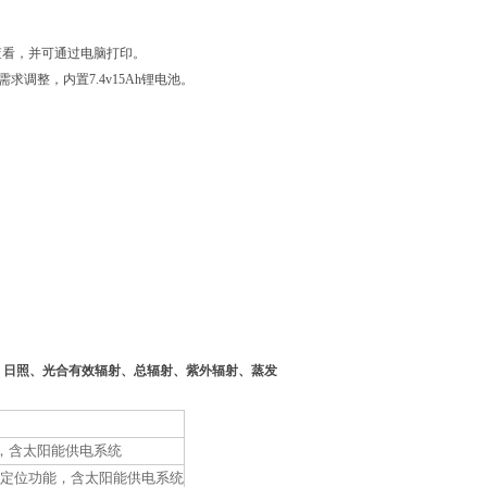
查看，并可通过电脑打印。
求调整，内置7.4v15Ah锂电池。
、日照、光合有效辐射、总辐射、紫外辐射、蒸发
，含太阳能供电系统
S定位功能，含太阳能供电系统