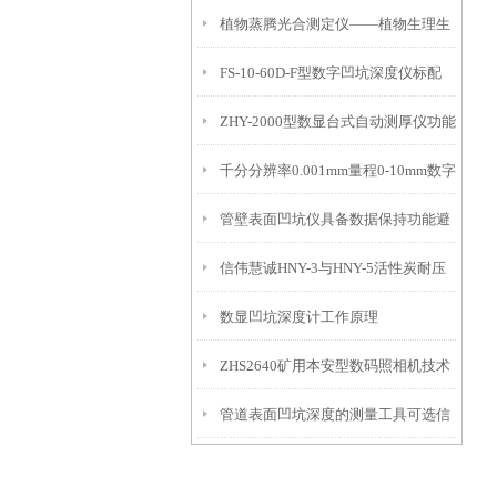
植物蒸腾光合测定仪——植物生理生
便携式检测工具
FS-10-60D-F型数字凹坑深度仪标配
态的实时监测设备
ZHY-2000型数显台式自动测厚仪功能
IP54级表头分辨率0.01mm量程
千分分辨率0.001mm量程0-10mm数字
特点
10mm！
管壁表面凹坑仪具备数据保持功能避
埋头度仪技术参数！
信伟慧诚HNY-3与HNY-5活性炭耐压
免测试过程中测针移动导致数据变动
数显凹坑深度计工作原理
强度测定仪技术参数！
ZHS2640矿用本安型数码照相机技术
管道表面凹坑深度的测量工具可选信
参数！
伟慧诚管道凹坑深度仪！