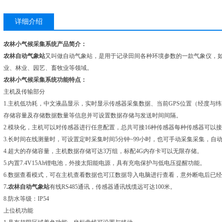
详细介绍
农林小气候采集系统产品简介：
农林自动气象站
又叫做自动气象站，是用于记录田间各种环境参数的一款气象仪，
业、林业、园艺、畜牧业等领域。
农林小气候采集系统功能特点：
主机及传输部分
1.主机低功耗，中文液晶显示，实时显示传感器采集数据、当前GPS位置（经度与
存储容量及存储数据数量等信息并可设置数据存储与发送时间间隔。
2.模块化，主机可以对传感器进行任意配置，总共可接16种传感器每种传感器可以
3.长时间在线测量时，可设置定时采集时间5分钟~99小时，也可手动采集采集，自
4.超大的存储容量，主机数据存储可达3万组，标配4G内存卡可以无限存储。
5.内置7.4V15Ah锂电池，外接太阳能电源，具有充电保护与低电压提醒功能。
6.数据查看模式，可在主机查看数据也可江数据导入电脑进行查看，意外断电后已
7
.
农林自动气象站
有线RS485通讯，传感器通讯线缆远可达100米。
8.防水等级：IP54
上位机功能