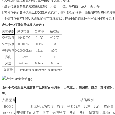
1.具有超限区域着色功能，坐标曲线可设置与移动。
2.显示传感器参数及过程曲线趋势、大值、小值、平均值、放大、缩小等
3.可将存储的数据记录以EXCEL格式保存，每种参数的报表、曲线图可选择时间段
4.主机可存储3万条数据标配4G卡可无线存储，记录时间间隔5分钟~99小时可按需求需
农林小气候采集系统技术参数：
测试参数
测试范围
分辨率
精准度
空气温度
-40
~120
℃
0.1
℃
±0.2℃
空气湿度
0~100%
0.1%
±3%
光照强度
0~200000Lux
1Lux
±
5%
风向
0~359°
1°
±
1°
风速
0~65
m/s
0.1
m/s
±
0.1
m/s
降雨量
0~4
mm/min
0.1mm/min
±0.1mm/min
农林小气候采集系统其它可以选配的传感器：大气压力、光照度、露点、直接辐射
等。
产品型号
功能区别
HGQ-6
测试环境的温度、湿度、光照强度、风速、风向、降雨量
HGQ-6G
测试环境的温度、湿度、光照强度、风速、风向、降雨量，具有GP