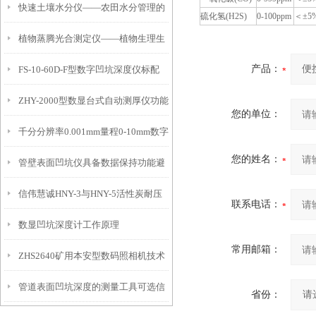
快速土壤水分仪——农田水分管理的
硫化氢(H2S)
0-100ppm
＜±5%
植物蒸腾光合测定仪——植物生理生
便携式检测工具
产品：
FS-10-60D-F型数字凹坑深度仪标配
态的实时监测设备
ZHY-2000型数显台式自动测厚仪功能
IP54级表头分辨率0.01mm量程
您的单位：
千分分辨率0.001mm量程0-10mm数字
特点
10mm！
您的姓名：
管壁表面凹坑仪具备数据保持功能避
埋头度仪技术参数！
信伟慧诚HNY-3与HNY-5活性炭耐压
免测试过程中测针移动导致数据变动
联系电话：
数显凹坑深度计工作原理
强度测定仪技术参数！
常用邮箱：
ZHS2640矿用本安型数码照相机技术
管道表面凹坑深度的测量工具可选信
参数！
省份：