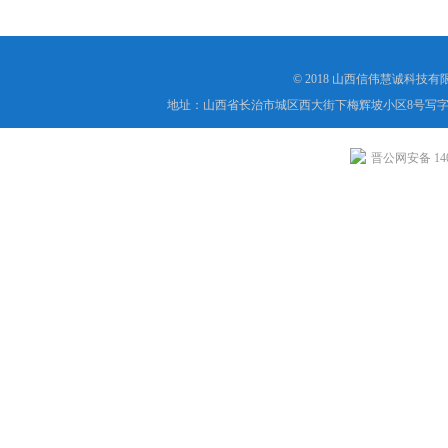
© 2018 山西信伟慧诚科技
地址：山西省长治市城区西大街下梅辉坡小区8号写字楼
晋公网安备 1404