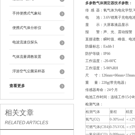
多参数气体测定器技术参数：
传 感 器：氧气体为电化学型
手持便携式气象站
电 池：3.6V锂离子充电电
显 示：大屏幕液晶显示
便携式气体分析仪
报 警：声、光、震动报警
直接读数：瞬时值、峰值、电池电
电波流速仪探头
防爆标志：Exdib I
防护等级：IP66
气体流量调教装置
工作温度：-20-60℃
工作湿度：5-90%RH
浮游空气尘菌采样器
尺 寸：126mm×66mm×33mm
重 量：220g(带充电器）
查看更多
传感器寿命：24个月
电池工作时间：连续工作15小时(
检测气体：
相关文章
检测气体
量程
精度
氧气(O2)
0-30%vol
＜±2%
RELATED ARTICLES
可燃气体(CH4)
0-5%VOL
＜±5%
一氧化碳(CO)
0-999ppm
＜±5%