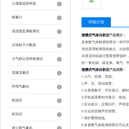
土壤底泥采样器
雨量计
详细介绍
温湿度监测检测仪
便携式气体分析仪
产品简介：
多参数气体检测报警仪一种可
尘埃粒子计数器
传统原理检测器的缺点，比如
浓度达到或超过预置报警值时
大气粉尘采样检测仪
的一氧化碳、硫化氢、氧气、
便携式气体分析仪
产品优势：
流速流量仪
1.小巧、轻便、坚固。
2.声、光、震动报警。
环境气象站
3.大屏幕数字、字符显示、瞬
4.开机或需要时对显示、电池
积温仪
5.安全提示：定期闪灯、声音
6.出众的音频声音报警。
积光仪
7.维护费用很低。
8.多参数气体检测报警仪可以支
速公路气象站