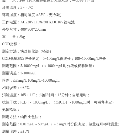
显 示：240*128大屏幕蓝色背光显示器，中文操作界面
环境温度：5～40℃
环境湿度：相对湿度＜85%（无冷凝）
工作电源：AC220V±10%/50Hz,DC16V锂电池
外型尺寸：400*300*200mm
重 量：8kg
COD指标：
测定方法：快速催化法（铬法）
COD低量程双波长测定：5~150mg/L低波长；100~10000mg/L波长
测定范围：5-10000mg/L（＞1000 mg/L时分段或稀释测量）
测量误差：5-100mg/L
误差：≤±5mg/L 100mg/L~10000mg/L
相对误差：≤±5%
消解温度：165 ± 1℃； 消解时间：15分钟；自动定时；
抗氯干扰：[CL-] ＜1000mg/L；（当[CL-] ＞1000mg/L时，可稀释测定）
氨氮指标：
测定方法：纳氏比色法；
测定范围：0.01mg/L～50mg/L（＞5 mg/L时分段测定，超量程可稀释测量）
测量误差：≤±5%