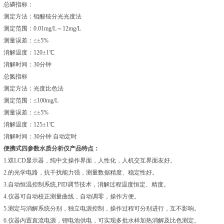
总磷指标：
测定方法：钼酸铵分光光度法
测定范围：0.01mg/L～12mg/L
测量误差：≤±5%
消解温度：120±1℃
消解时间：30分钟
总氮指标
测定方法：光度比色法
测定范围：≤100mg/L
测量误差：≤±5%
消解温度：125±1℃
消解时间：30分钟 自动定时
便携式四参数水质分析仪产品特点：
1.双LCD显示器，纯中文操作界面，人性化，人机交互界面友好。
2.的光学电路，抗干扰能力强，测量数据精度、稳定性好。
3.自动恒温控制系统,PID调节技术，消解过程温度恒定、精度。
4.仪器可自动校正测量曲线，自动调零，操作方便。
5.测定与消解系统分别，独立电源控制，操作过程可分别进行，互不影响。
6.仪器内置直流电源，锂电池供电，可实现多批水样加热消解及比色测定。