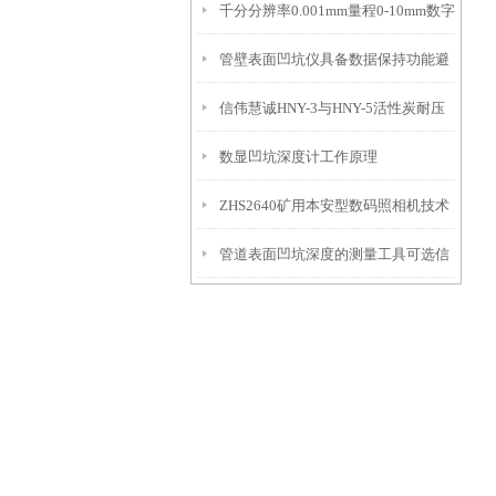
千分分辨率0.001mm量程0-10mm数字
特点
10mm！
管壁表面凹坑仪具备数据保持功能避
埋头度仪技术参数！
信伟慧诚HNY-3与HNY-5活性炭耐压
免测试过程中测针移动导致数据变动
数显凹坑深度计工作原理
强度测定仪技术参数！
ZHS2640矿用本安型数码照相机技术
管道表面凹坑深度的测量工具可选信
参数！
伟慧诚管道凹坑深度仪！