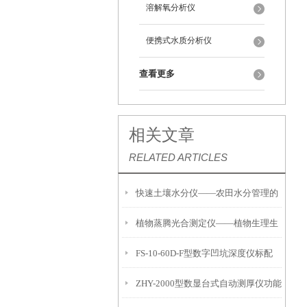
溶解氧分析仪
便携式水质分析仪
查看更多
相关文章
RELATED ARTICLES
快速土壤水分仪——农田水分管理的
植物蒸腾光合测定仪——植物生理生
便携式检测工具
FS-10-60D-F型数字凹坑深度仪标配
态的实时监测设备
ZHY-2000型数显台式自动测厚仪功能
IP54级表头分辨率0.01mm量程