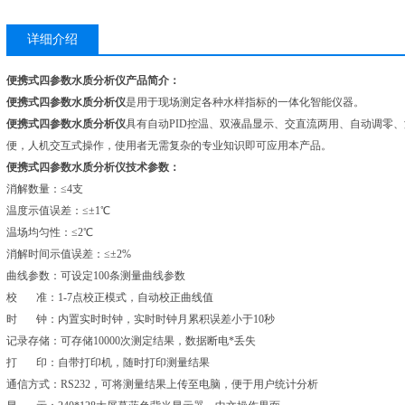
详细介绍
便携式四参数水质分析仪产品简介：
便携式四参数水质分析仪
是用于现场测定各种水样指标的一体化智能仪器。
便携式四参数水质分析仪
具有自动PID控温、双液晶显示、交直流两用、自动调零
便，人机交互式操作，使用者无需复杂的专业知识即可应用本产品。
便携式四参数水质分析仪技术参数：
消解数量：≤4支
温度示值误差：≤±1℃
温场均匀性：≤2℃
消解时间示值误差：≤±2%
曲线参数：可设定100条测量曲线参数
校 准：1-7点校正模式，自动校正曲线值
时 钟：内置实时时钟，实时时钟月累积误差小于10秒
记录存储：可存储10000次测定结果，数据断电*丢失
打 印：自带打印机，随时打印测量结果
通信方式：RS232，可将测量结果上传至电脑，便于用户统计分析