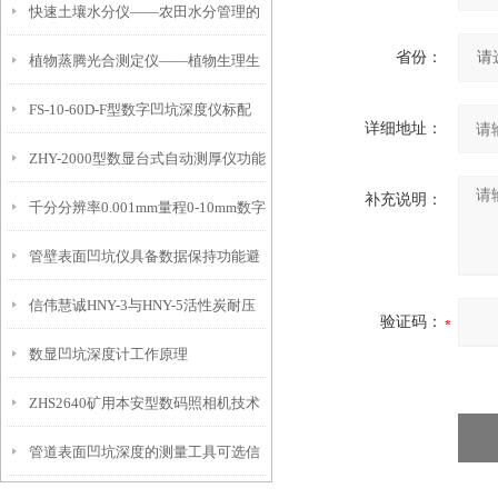
快速土壤水分仪——农田水分管理的
省份：
植物蒸腾光合测定仪——植物生理生
便携式检测工具
FS-10-60D-F型数字凹坑深度仪标配
态的实时监测设备
详细地址：
ZHY-2000型数显台式自动测厚仪功能
IP54级表头分辨率0.01mm量程
补充说明：
千分分辨率0.001mm量程0-10mm数字
特点
10mm！
管壁表面凹坑仪具备数据保持功能避
埋头度仪技术参数！
信伟慧诚HNY-3与HNY-5活性炭耐压
免测试过程中测针移动导致数据变动
验证码：
数显凹坑深度计工作原理
强度测定仪技术参数！
ZHS2640矿用本安型数码照相机技术
管道表面凹坑深度的测量工具可选信
参数！