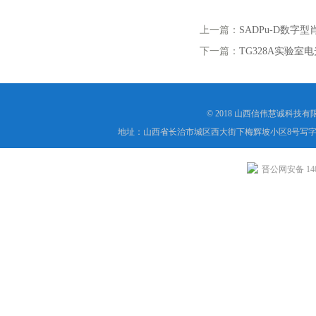
伟慧诚管道凹坑深度仪！
上一篇：
SADPu-D数字
下一篇：
TG328A实验室
© 2018 山西信伟慧诚科技
地址：山西省长治市城区西大街下梅辉坡小区8号写字楼
晋公网安备 1404