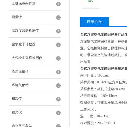
土壤底泥采样器
雨量计
详细介绍
温湿度监测检测仪
台式浮游空气尘菌采样器产品
浮游空气尘菌采样器是一种多
尘埃粒子计数器
业。它根据颗料撞击原理和等
时，带尘菌空气速通过微孔，
大气粉尘采样检测仪
出结果。
台式浮游空气尘菌采样器技术
流速流量仪
采 样 量：100L/min
采样周期：0.01-9.0立方米任
环境气象站
采样参数：微孔式流速≥0.4m/s
培养皿规格：Φ90×15mm
积温仪
数据储存：可将采样量,采样时间
工作环境：
积光仪
温 度：10～35℃
相对温度：20～75%RH
速公路气象站