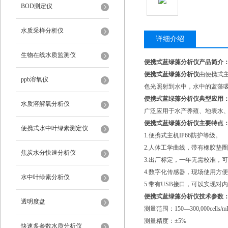
BOD测定仪
水质采样分析仪
详细介绍
生物在线水质监测仪
便携式蓝绿藻分析仪产品简介
便携式蓝绿藻分析仪
由便携式
ppb溶氧仪
色光照射到水中，水中的蓝藻
便携式蓝绿藻分析仪典型应用
水质溶解氧分析仪
广泛应用于水产养殖、地表水
便携式蓝绿藻分析仪主要特点
便携式水中叶绿素测定仪
1.便携式主机IP66防护等级。
2.人体工学曲线，带有橡胶垫
焦炭水分快速分析仪
3.出厂标定，一年无需校准，
4.数字化传感器，现场使用方
水中叶绿素分析仪
5.带有USB接口，可以实现对
便携式蓝绿藻分析仪技术参数
透明度盘
测量范围：150—300,000cell
测量精度：±5%
快速多参数水质分析仪