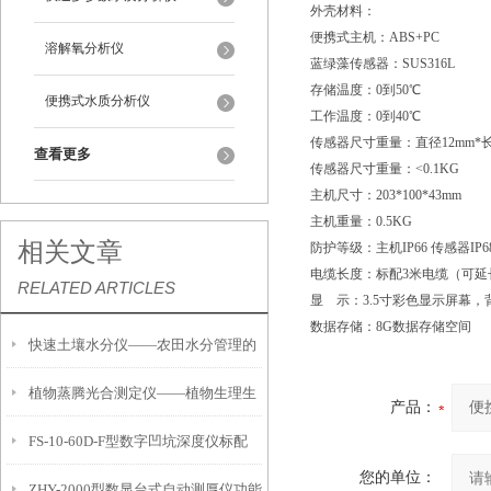
外壳材料：
便携式主机：ABS+PC
溶解氧分析仪
蓝绿藻传感器：SUS316L
存储温度：0到50℃
便携式水质分析仪
工作温度：0到40℃
传感器尺寸重量：直径12mm*长
查看更多
传感器尺寸重量：<0.1KG
主机尺寸：203*100*43mm
主机重量：0.5KG
相关文章
防护等级：主机IP66 传感器IP6
电缆长度：标配3米电缆（可延
RELATED ARTICLES
显 示：3.5寸彩色显示屏幕，
数据存储：8G数据存储空间
快速土壤水分仪——农田水分管理的
植物蒸腾光合测定仪——植物生理生
便携式检测工具
产品：
FS-10-60D-F型数字凹坑深度仪标配
态的实时监测设备
您的单位：
ZHY-2000型数显台式自动测厚仪功能