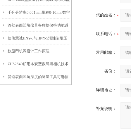
IP54级表头分辨率0.01mm量程
千分分辨率0.001mm量程0-10mm数字
特点
10mm！
您的姓名：
管壁表面凹坑仪具备数据保持功能避
埋头度仪技术参数！
联系电话：
信伟慧诚HNY-3与HNY-5活性炭耐压
免测试过程中测针移动导致数据变动
数显凹坑深度计工作原理
强度测定仪技术参数！
常用邮箱：
ZHS2640矿用本安型数码照相机技术
省份：
管道表面凹坑深度的测量工具可选信
参数！
详细地址：
伟慧诚管道凹坑深度仪！
补充说明：