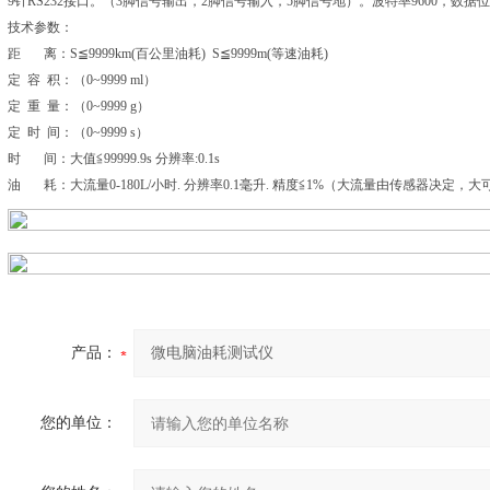
9针RS232接口。（3脚信号输出，2脚信号输入，5脚信号地）。波特率9600，数
技术参数：
距 离：S≦9999km(百公里油耗) S≦9999m(等速油耗)
定 容 积：（0~9999 ml）
定 重 量：（0~9999 g）
定 时 间：（0~9999 s）
时 间：大值≦99999.9s 分辨率:0.1s
油 耗：大流量0-180L/小时. 分辨率0.1毫升. 精度≦1%（大流量由传感器决定，大
产品：
您的单位：