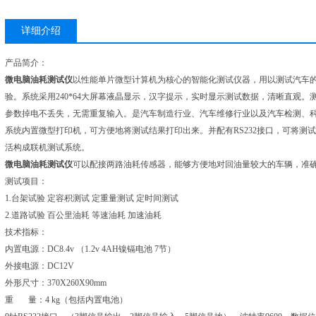
详细介绍
产品简介：
微电脑油耗测试仪
以性能单片微型计算机为核心的智能化测试仪器，用以测试汽车
验。系统采用240*64大屏幕液晶显示，汉字提示，实时显示测试数据，清晰直观
参数掉电不丢失，无需重复输入。是汽车制造行业、汽车维修行业以及汽车检测、
系统内置微型打印机，可方便地将测试结果打印出来。并配有RS232接口，可将测
活构成联机测试系统。
微电脑油耗测试仪
可以配接两路油耗传感器，能够方便地对回油量较大的车辆，准确
测试项目：
1.台架试验 定容积测试 定重量测试 定时间测试
2.道路试验 百公里油耗 等速油耗 加速油耗
技术指标：
内置电源：DC8.4v （1.2v 4AH镍镉电池 7节）
外接电源：DC12V
外形尺寸：370X260X90mm
重 量：4 kg（包括内置电池）