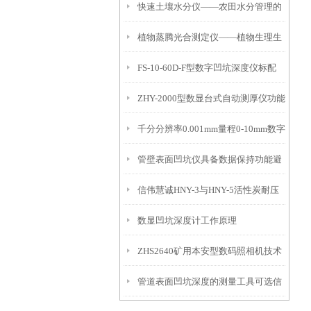
快速土壤水分仪——农田水分管理的
植物蒸腾光合测定仪——植物生理生
便携式检测工具
FS-10-60D-F型数字凹坑深度仪标配
态的实时监测设备
ZHY-2000型数显台式自动测厚仪功能
IP54级表头分辨率0.01mm量程
千分分辨率0.001mm量程0-10mm数字
特点
10mm！
管壁表面凹坑仪具备数据保持功能避
埋头度仪技术参数！
信伟慧诚HNY-3与HNY-5活性炭耐压
免测试过程中测针移动导致数据变动
数显凹坑深度计工作原理
强度测定仪技术参数！
ZHS2640矿用本安型数码照相机技术
管道表面凹坑深度的测量工具可选信
参数！