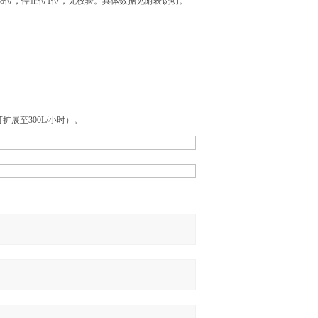
据位8位，停止位1位，无校验。具体数据见附表说明。
可扩展至300L/小时）。