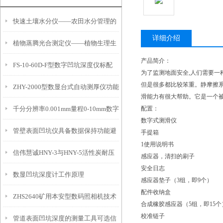
快速土壤水分仪——农田水分管理的
详细介绍
植物蒸腾光合测定仪——植物生理生
便携式检测工具
产品简介：
FS-10-60D-F型数字凹坑深度仪标配
态的实时监测设备
为了监测地面安全,人们需要一
但是很多都比较笨重。静摩擦
ZHY-2000型数显台式自动测厚仪功能
IP54级表头分辨率0.01mm量程
滑能力有很大帮助。它是一个被
千分分辨率0.001mm量程0-10mm数字
配置：
特点
10mm！
数字式测滑仪
管壁表面凹坑仪具备数据保持功能避
埋头度仪技术参数！
手提箱
1使用说明书
信伟慧诚HNY-3与HNY-5活性炭耐压
免测试过程中测针移动导致数据变动
感应器，清扫的刷子
安全日志
数显凹坑深度计工作原理
强度测定仪技术参数！
感应器垫子（3组，即9个）
配件收纳盒
ZHS2640矿用本安型数码照相机技术
合成橡胶感应器（5组，即15个
校准链子
管道表面凹坑深度的测量工具可选信
参数！