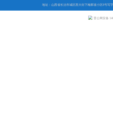
地址：山西省长治市城区西大街下梅辉坡小区8号写字楼
晋公网安备 1404