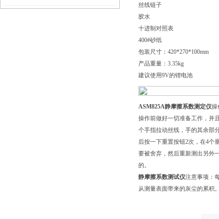
丝线链子
胶水
伟慧诚管道凹坑深度仪！
十进制对照表
400#砂纸
包装尺寸：420*270*100mm
产品重量：3.35kg
建议使用9V的锂电池
ASM825A静摩擦系数测定仪
操
操作前做好一切准备工作，并
个手指拉动丝线，手的其余部
后按一下重置按钮2次，在4
要被舍弃，然后重新测出另外一
的。
静摩擦系数测试仪
注意事项：
从测量表面带来的灰尘的累积