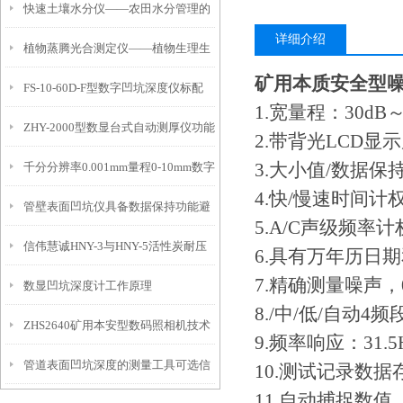
快速土壤水分仪——农田水分管理的
详细介绍
植物蒸腾光合测定仪——植物生理生
便携式检测工具
矿用本质安全型
FS-10-60D-F型数字凹坑深度仪标配
态的实时监测设备
1.宽量程：30dB～
ZHY-2000型数显台式自动测厚仪功能
IP54级表头分辨率0.01mm量程
2.带背光LCD显
3.大小值/数据保
千分分辨率0.001mm量程0-10mm数字
特点
10mm！
4.快/慢速时间计
管壁表面凹坑仪具备数据保持功能避
埋头度仪技术参数！
5.A/C声级频率计
信伟慧诚HNY-3与HNY-5活性炭耐压
免测试过程中测针移动导致数据变动
6.具有万年历日
7.精确测量噪声，
数显凹坑深度计工作原理
强度测定仪技术参数！
8./中/低/自动4
ZHS2640矿用本安型数码照相机技术
9.频率响应：31.5H
管道表面凹坑深度的测量工具可选信
参数！
10.测试记录数据
11.自动捕捉数值