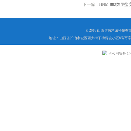
下一篇：
HNM-882数显盐
© 2018 山西信伟慧诚科技
地址：山西省长治市城区西大街下梅辉坡小区8号写字楼
晋公网安备 1404