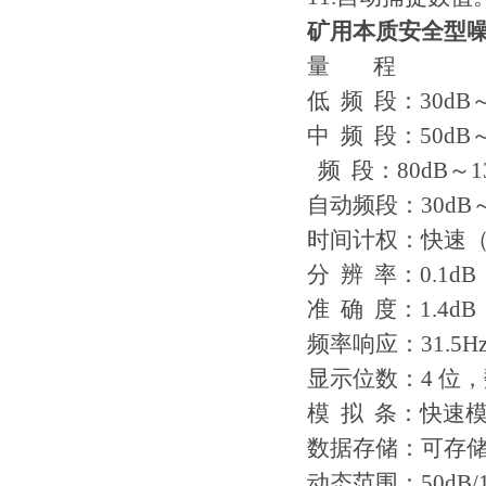
伟慧诚管道凹坑深度仪！
矿用本质安全型
量 程
低 频 段：30dB～
中 频 段：50dB～
频 段：80dB～13
自动频段：30dB～
时间计权：快速（Fas
分 辨 率：0.1dB
准 确 度：1.4dB
频率响应：31.5Hz
显示位数：4 位，
模 拟 条：快速模
数据存储：可存储4
动态范围：50dB/1