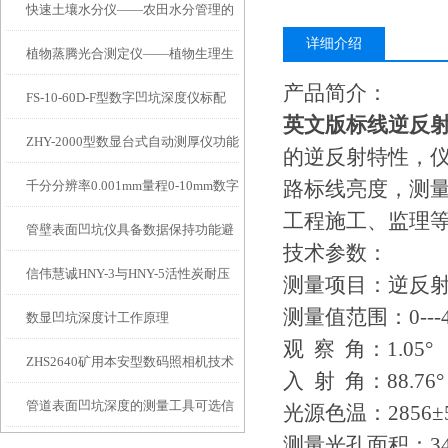
快速土壤水分仪——农田水分管理的
详细介绍
植物蒸腾光合测定仪——植物生理生
便携式检测工具
产品简介：
FS-10-60D-F型数字凹坑深度仪标配
态的实时监测设备
英文版标线逆反
ZHY-2000型数显台式自动测厚仪功能
IP54级表头分辨率0.01mm量程
的逆反射特性，
路标线亮度，测
千分分辨率0.001mm量程0-10mm数字
特点
10mm！
工程施工、监理
管壁表面凹坑仪具备数据保持功能避
埋头度仪技术参数！
技术参数：
信伟慧诚HNY-3与HNY-5活性炭耐压
免测试过程中测针移动导致数据变动
测量项目：逆反射系数m
测量值范围：0---4
数显凹坑深度计工作原理
强度测定仪技术参数！
观 察 角：1.05°
ZHS2640矿用本安型数码照相机技术
入 射 角：88.76
管道表面凹坑深度的测量工具可选信
参数！
光源色温：2856±
测量光孔面积：340