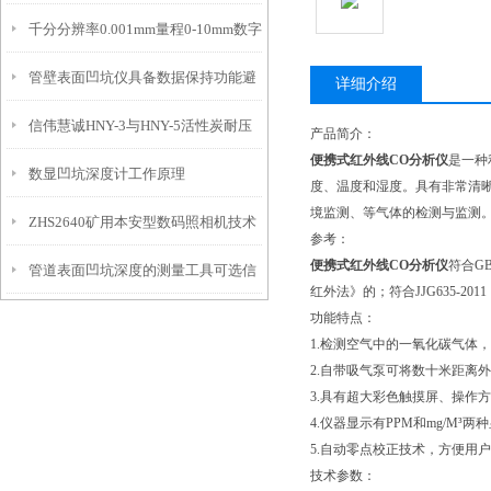
千分分辨率0.001mm量程0-10mm数字
特点
10mm！
管壁表面凹坑仪具备数据保持功能避
埋头度仪技术参数！
详细介绍
信伟慧诚HNY-3与HNY-5活性炭耐压
免测试过程中测针移动导致数据变动
产品简介：
便携式红外线CO分析仪
是一种
数显凹坑深度计工作原理
强度测定仪技术参数！
度、温度和湿度。具有非常清
境监测、等气体的检测与监测
ZHS2640矿用本安型数码照相机技术
参考：
便携式红外线CO分析仪
符合GB
管道表面凹坑深度的测量工具可选信
参数！
红外法》的；符合JJG635-
功能特点：
伟慧诚管道凹坑深度仪！
1.检测空气中的一氧化碳气体
2.自带吸气泵可将数十米距离
3.具有超大彩色触摸屏、操作
4.仪器显示有PPM和mg/M³
5.自动零点校正技术，方便用
技术参数：