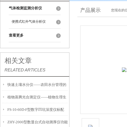
气体检测监测分析仪
产品展示
您现在的位
便携式红外气体分析仪
查看更多
相关文章
RELATED ARTICLES
快速土壤水分仪——农田水分管理的
植物蒸腾光合测定仪——植物生理生
便携式检测工具
FS-10-60D-F型数字凹坑深度仪标配
态的实时监测设备
ZHY-2000型数显台式自动测厚仪功能
IP54级表头分辨率0.01mm量程