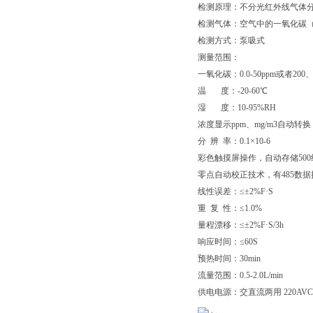
检测原理：不分光红外线气体分
检测气体：空气中的一氧化碳（
检测方式：泵吸式
测量范围：
一氧化碳：0.0-50ppm或者200、
温 度：-20-60℃
湿 度：10-95%RH
浓度显示ppm、mg/m3自动转换
分 辨 率：0.1×10-6
彩色触摸屏操作，自动存储500
零点自动校正技术，有485数据
线性误差：≤±2%F·S
重 复 性：≤1.0%
量程漂移：≤±2%F·S/3h
响应时间：≤60S
预热时间：30min
流量范围：0.5-2.0L/min
供电电源：交直流两用 220AV