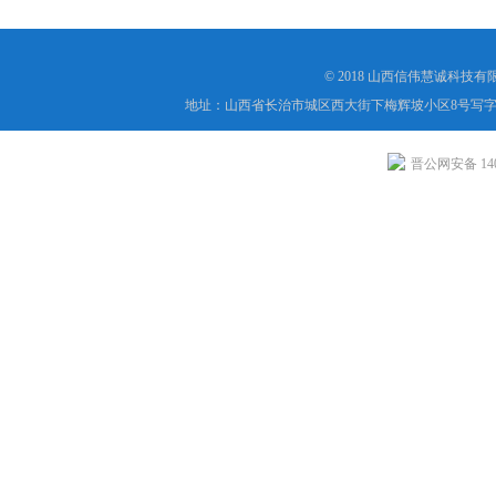
© 2018 山西信伟慧诚科技
地址：山西省长治市城区西大街下梅辉坡小区8号写字楼
晋公网安备 1404