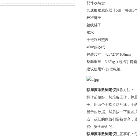
配件收纳盒
合成橡胶感应器【5组（每组3
伟慧诚管道凹坑深度仪！
校准链子
丝线链子
胶水
十进制对照表
400#的砂纸
包装尺寸：420*270*100mm
整套重量：3.35kg（包括手提
建议使用9V的锂电池
静摩擦系数测定仪
操作方法：
操作前做好一切准备工作，并
子。用两个手指拉动丝线，手
显示的数据。然后按一下重置
或，或低的数值都要被舍弃，然
提供安全表面的。
静摩擦系数测定仪
注意事项：