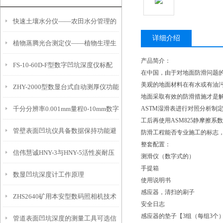
快速土壤水分仪——农田水分管理的
详细介绍
植物蒸腾光合测定仪——植物生理生
便携式检测工具
产品简介：
FS-10-60D-F型数字凹坑深度仪标配
态的实时监测设备
在中国，由于对地面防滑问题
美观的地面材料在有水或有油
ZHY-2000型数显台式自动测厚仪功能
IP54级表头分辨率0.01mm量程
地面采取有效的防滑措施才是解
千分分辨率0.001mm量程0-10mm数字
ASTM湿滑表进行对照分析制
特点
10mm！
工后再使用ASM825静摩擦
管壁表面凹坑仪具备数据保持功能避
埋头度仪技术参数！
防滑工程能否专业施工的标志
整套配置：
信伟慧诚HNY-3与HNY-5活性炭耐压
免测试过程中测针移动导致数据变动
测滑仪（数字式的）
手提箱
数显凹坑深度计工作原理
强度测定仪技术参数！
使用说明书
感应器，清扫的刷子
ZHS2640矿用本安型数码照相机技术
安全日志
感应器的垫子【3组（每组3个
管道表面凹坑深度的测量工具可选信
参数！