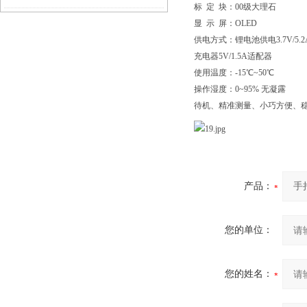
标 定 块：00级大理石
显 示 屏：OLED
伟慧诚管道凹坑深度仪！
供电方式：锂电池供电3.7V/5.2
充电器5V/1.5A适配器
使用温度：-15℃~50℃
操作湿度：0~95% 无凝露
待机、精准测量、小巧方便、
产品：
您的单位：
您的姓名：