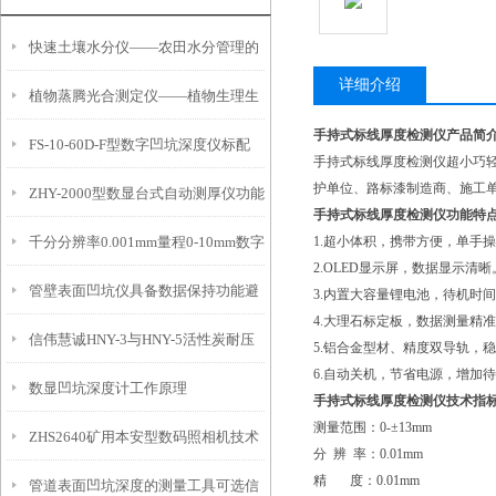
快速土壤水分仪——农田水分管理的
详细介绍
植物蒸腾光合测定仪——植物生理生
便携式检测工具
手持式标线厚度检测仪产品简
FS-10-60D-F型数字凹坑深度仪标配
态的实时监测设备
手持式标线厚度检测仪超小巧轻
护单位、路标漆制造商、施工
ZHY-2000型数显台式自动测厚仪功能
IP54级表头分辨率0.01mm量程
手持式标线厚度检测仪功能特
千分分辨率0.001mm量程0-10mm数字
1.超小体积，携带方便，单手
特点
10mm！
2.OLED显示屏，数据显示清晰
管壁表面凹坑仪具备数据保持功能避
埋头度仪技术参数！
3.内置大容量锂电池，待机时
4.大理石标定板，数据测量精
信伟慧诚HNY-3与HNY-5活性炭耐压
免测试过程中测针移动导致数据变动
5.铝合金型材、精度双导轨，
6.自动关机，节省电源，增加
数显凹坑深度计工作原理
强度测定仪技术参数！
手持式标线厚度检测仪技术指
测量范围：0-±13mm
ZHS2640矿用本安型数码照相机技术
分 辨 率：0.01mm
精 度：0.01mm
管道表面凹坑深度的测量工具可选信
参数！