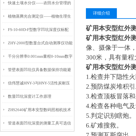
快速土壤水分仪——农田水分管理的
详细介绍
植物蒸腾光合测定仪——植物生理生
便携式检测工具
矿用本安型红外
FS-10-60D-F型数字凹坑深度仪标配
态的实时监测设备
矿用本安型红外
ZHY-2000型数显台式自动测厚仪功能
IP54级表头分辨率0.01mm量程
像、摄像于一体
300米，具有量
千分分辨率0.001mm量程0-10mm数字
特点
10mm！
矿用本安型红外
管壁表面凹坑仪具备数据保持功能避
埋头度仪技术参数！
1.检查井下隐性
信伟慧诚HNY-3与HNY-5活性炭耐压
免测试过程中测针移动导致数据变动
2.预防煤炭堆积
3.检查顶板冒
数显凹坑深度计工作原理
强度测定仪技术参数！
4.检查各种电气
ZHS2640矿用本安型数码照相机技术
5.判定识别瞎炮。
管道表面凹坑深度的测量工具可选信
参数！
6.矿难搜救。
7.预测瓦斯突出。