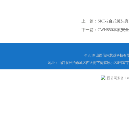
上一篇：
SKT-2台式罐头
下一篇：
CWH850本质安
© 2018 山西信伟慧诚科技
地址：山西省长治市城区西大街下梅辉坡小区8号写字楼
晋公网安备 1404